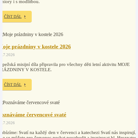
eniory i s modlitbou.
ČÍST DÁL
Moje prázdniny v kostele 2026
2.7.2026
apežská misijní díla připravila pro všechny děti letní aktivitu MOJE
PRÁZDNINY V KOSTELE.
ČÍST DÁL
Poznáváme červencové svaté
0.7.2026
abízíme: Svatí na každý den v červenci a katechezi Svatí nás inspirují,
de se můžete pro červenec nechat povzbudit a inspirovat bl. Hroznatou