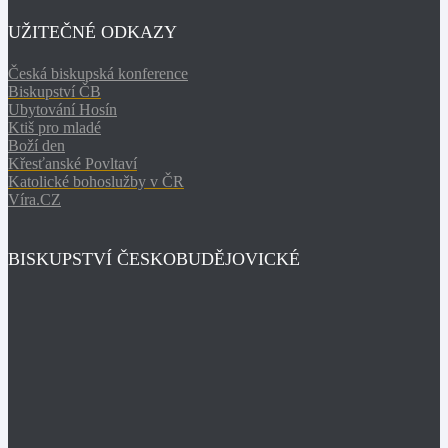
UŽITEČNÉ ODKAZY
Česká biskupská konference
Biskupství ČB
Ubytování Hosín
Ktiš pro mladé
Boží den
Křesťanské Povltaví
Katolické bohoslužby v ČR
Víra.CZ
BISKUPSTVÍ ČESKOBUDĚJOVICKÉ