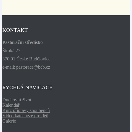
KONTAKT
Pastorační středisko
Široká 27
370 01 České Budějovice
e-mail: pastorace@bcb.cz
RYCHLÁ NAVIGACE
Duchovní život
Kalendář
Kurz přípravy snoubenců
Video katecheze pro děti
Galerie