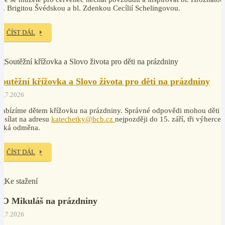
v. Brigitou Švédskou a bl. Zdenkou Cecílií Schelingovou.
ČÍST DÁL
Soutěžní křížovka a Slovo života pro děti na prázdniny
7.7.2026
abízíme dětem křížovku na prázdniny. Správné odpovědi mohou děti
osílat na adresu
katechetky@bcb.cz
nejpozději do 15. září, tři výherce
čeká odměna.
ČÍST DÁL
PO Mikuláš na prázdniny
7.7.2026