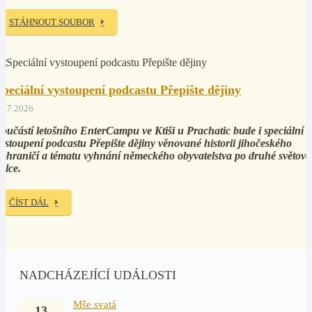
STÁHNOUT SOUBOR
Speciální vystoupení podcastu Přepište dějiny
5.7.2026
oučástí letošního EnterCampu ve Ktiši u Prachatic bude i speciální
ystoupení podcastu Přepište dějiny věnované historii jihočeského
ohraničí a tématu vyhnání německého obyvatelstva po druhé světové
álce.
ČÍST DÁL
NADCHÁZEJÍCÍ UDÁLOSTI
Mše svatá
13