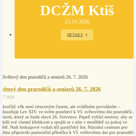
DCŽM Ktiš
23.10.2026
DETAILY
Světový den prarodičů a seniorů 26. 7. 2026
4.7.2026
okročilý věk není ztraceným časem, ale zvláštním povoláním –
důrazňuje Lev XIV. ve svém poselství k VI. světovému dni prarodičů a
eniorů, který se bude slavit 26. července. Papež vybízí seniory, aby se
ebáli své vlastní křehkosti a spojili se s ním v modlitbě za pokoj ve
větě. Naši biskupové vydali též pastýřský list. Národní centrum pro
odinu připravilo pastorační příručku k VI. světovému dni pro prarodiče