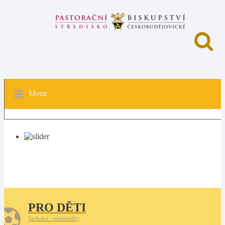
Menu
PRO DĚTI
Setkání - materiály