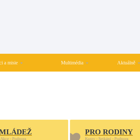
i a misie
Multimédia
Aktuálně
 MLÁDEŽ
PRO RODINY
 Akce - Podpora
Kurzy - Setkání - Podpora