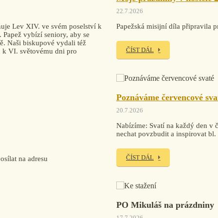
22.7.2026
uje Lev XIV. ve svém poselství k
Papežská misijní díla připravi
. Papež vybízí seniory, aby se
tě. Naši biskupové vydali též
ČÍST DÁL
ku k VI. světovému dni pro
Poznáváme červencové sva
20.7.2026
Nabízíme: Svatí na každý den v če
nechat povzbudit a inspirovat bl
ČÍST DÁL
sílat na adresu
PO Mikuláš na prázdniny
17.7.2026