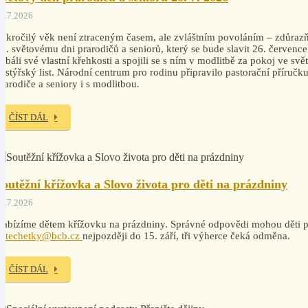
4.7.2026
okročilý věk není ztraceným časem, ale zvláštním povoláním – zdůrazň
I. světovému dni prarodičů a seniorů, který se bude slavit 26. července
ebáli své vlastní křehkosti a spojili se s ním v modlitbě za pokoj ve svě
astýřský list. Národní centrum pro rodinu připravilo pastorační příruč
rarodiče a seniory i s modlitbou.
ČÍST DÁL
Soutěžní křížovka a Slovo života pro děti na prázdniny
7.7.2026
abízíme dětem křížovku na prázdniny. Správné odpovědi mohou děti po
katechetky@bcb.cz
nejpozději do 15. září, tři výherce čeká odměna.
ČÍST DÁL