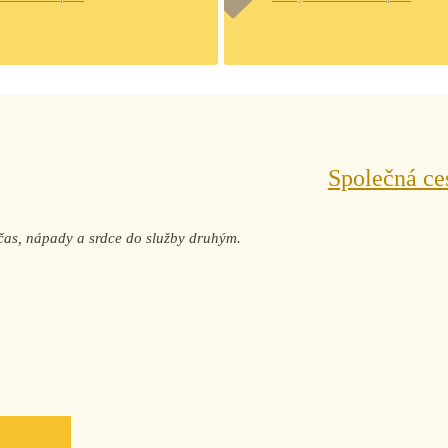
Společná ce
j čas, nápady a srdce do služby druhým.