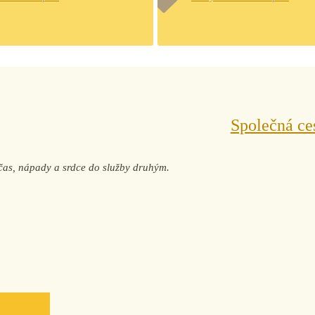
Společná ce
j čas, nápady a srdce do služby druhým.