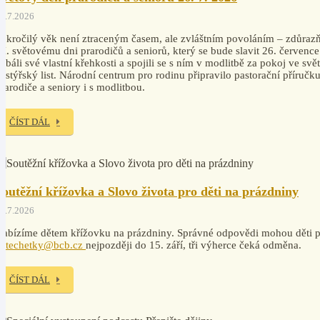
4.7.2026
okročilý věk není ztraceným časem, ale zvláštním povoláním – zdůrazň
I. světovému dni prarodičů a seniorů, který se bude slavit 26. července
ebáli své vlastní křehkosti a spojili se s ním v modlitbě za pokoj ve svě
astýřský list. Národní centrum pro rodinu připravilo pastorační příruč
rarodiče a seniory i s modlitbou.
ČÍST DÁL
Soutěžní křížovka a Slovo života pro děti na prázdniny
7.7.2026
abízíme dětem křížovku na prázdniny. Správné odpovědi mohou děti po
katechetky@bcb.cz
nejpozději do 15. září, tři výherce čeká odměna.
ČÍST DÁL