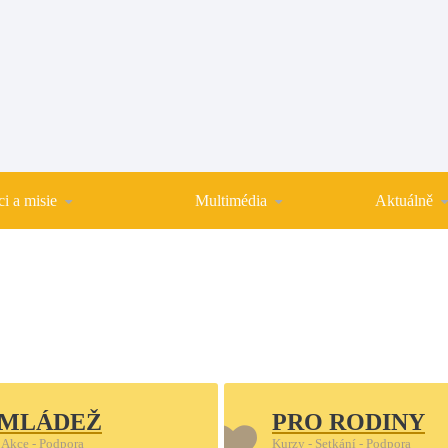
i a misie
Multimédia
Aktuálně
 MLÁDEŽ
PRO RODINY
 Akce - Podpora
Kurzy - Setkání - Podpora