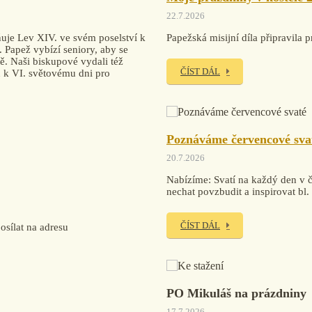
22.7.2026
uje Lev XIV. ve svém poselství k
Papežská misijní díla připravi
. Papež vybízí seniory, aby se
tě. Naši biskupové vydali též
ČÍST DÁL
ku k VI. světovému dni pro
Poznáváme červencové sva
20.7.2026
Nabízíme: Svatí na každý den v če
nechat povzbudit a inspirovat bl
ČÍST DÁL
sílat na adresu
PO Mikuláš na prázdniny
17.7.2026