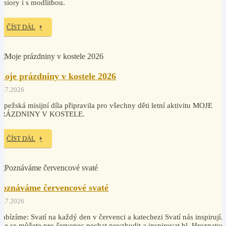
eniory i s modlitbou.
ČÍST DÁL
Moje prázdniny v kostele 2026
2.7.2026
apežská misijní díla připravila pro všechny děti letní aktivitu MOJE
PRÁZDNINY V KOSTELE.
ČÍST DÁL
Poznáváme červencové svaté
0.7.2026
abízíme: Svatí na každý den v červenci a katechezi Svatí nás inspirují,
de se můžete pro červenec nechat povzbudit a inspirovat bl. Hroznatou