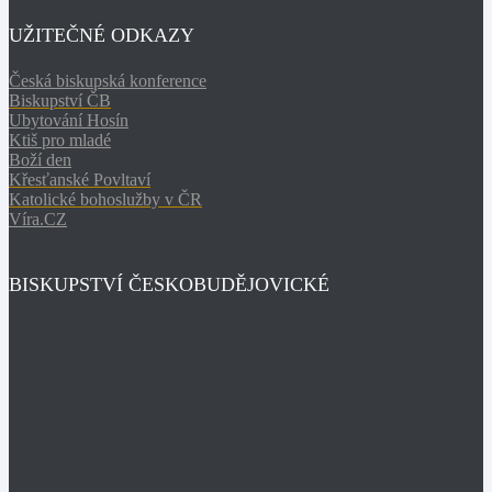
UŽITEČNÉ ODKAZY
Česká biskupská konference
Biskupství ČB
Ubytování Hosín
Ktiš pro mladé
Boží den
Křesťanské Povltaví
Katolické bohoslužby v ČR
Víra.CZ
BISKUPSTVÍ ČESKOBUDĚJOVICKÉ