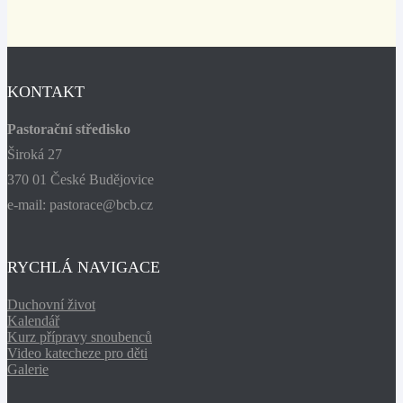
KONTAKT
Pastorační středisko
Široká 27
370 01 České Budějovice
e-mail: pastorace@bcb.cz
RYCHLÁ NAVIGACE
Duchovní život
Kalendář
Kurz přípravy snoubenců
Video katecheze pro děti
Galerie