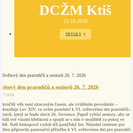
DCŽM Ktiš
23.10.2026
DETAILY
Světový den prarodičů a seniorů 26. 7. 2026
4.7.2026
okročilý věk není ztraceným časem, ale zvláštním povoláním –
důrazňuje Lev XIV. ve svém poselství k VI. světovému dni prarodičů a
eniorů, který se bude slavit 26. července. Papež vybízí seniory, aby se
ebáli své vlastní křehkosti a spojili se s ním v modlitbě za pokoj ve
větě. Naši biskupové vydali též pastýřský list. Národní centrum pro
odinu připravilo pastorační příručku k VI. světovému dni pro prarodiče