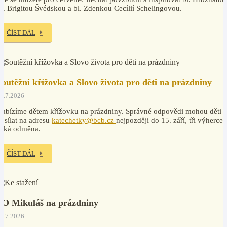
v. Brigitou Švédskou a bl. Zdenkou Cecílií Schelingovou.
ČÍST DÁL
Soutěžní křížovka a Slovo života pro děti na prázdniny
7.7.2026
abízíme dětem křížovku na prázdniny. Správné odpovědi mohou děti
osílat na adresu
katechetky@bcb.cz
nejpozději do 15. září, tři výherce
čeká odměna.
ČÍST DÁL
PO Mikuláš na prázdniny
7.7.2026