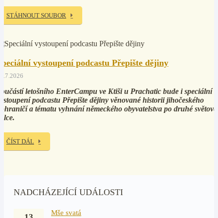
STÁHNOUT SOUBOR
Speciální vystoupení podcastu Přepište dějiny
5.7.2026
oučástí letošního EnterCampu ve Ktiši u Prachatic bude i speciální
ystoupení podcastu Přepište dějiny věnované historii jihočeského
ohraničí a tématu vyhnání německého obyvatelstva po druhé světové
álce.
ČÍST DÁL
NADCHÁZEJÍCÍ UDÁLOSTI
Mše svatá
13