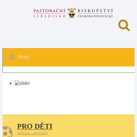
Menu
PRO DĚTI
Setkání - materiály