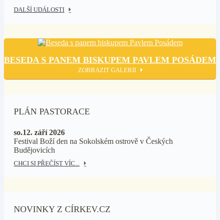
DALŠÍ UDÁLOSTI
BESEDA S PANEM BISKUPEM PAVLEM POSÁDEM
ZOBRAZIT GALERII
PLÁN PASTORACE
so.12. září 2026
Festival Boží den na Sokolském ostrově v Českých
Budějovicích
CHCI SI PŘEČÍST VÍC...
NOVINKY Z CÍRKEV.CZ