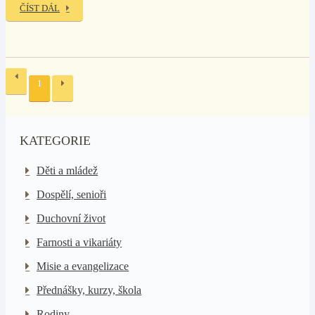
ČÍST DÁL
1
KATEGORIE
Děti a mládež
Dospělí, senioři
Duchovní život
Farnosti a vikariáty
Misie a evangelizace
Přednášky, kurzy, škola
Rodiny