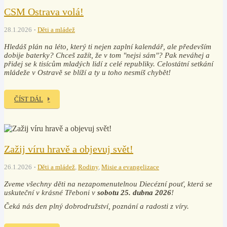
CSM Ostrava volá!
28.1.2026
Děti a mládež
Hledáš plán na léto, který ti nejen zaplní kalendář, ale především
dobije baterky? Chceš zažít, že v tom "nejsi sám"? Pak neváhej a
přidej se k tisícům mladých lidí z celé republiky. Celostátní setkání
mládeže v Ostravě se blíží a ty u toho nesmíš chybět!
ČÍST DÁL
Zažij víru hravě a objevuj svět!
26.1.2026
Děti a mládež
,
Rodiny
,
Misie a evangelizace
Zveme všechny děti na nezapomenutelnou Diecézní pouť, která se
uskuteční v krásné Třeboni v
sobotu 25. dubna 2026
!
Čeká nás den plný dobrodružství, poznání a radosti z víry.