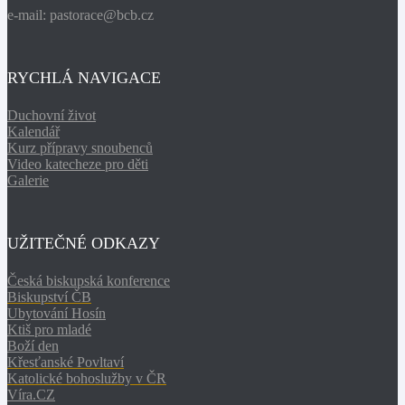
e-mail: pastorace@bcb.cz
RYCHLÁ NAVIGACE
Duchovní život
Kalendář
Kurz přípravy snoubenců
Video katecheze pro děti
Galerie
UŽITEČNÉ ODKAZY
Česká biskupská konference
Biskupství ČB
Ubytování Hosín
Ktiš pro mladé
Boží den
Křesťanské Povltaví
Katolické bohoslužby v ČR
Víra.CZ