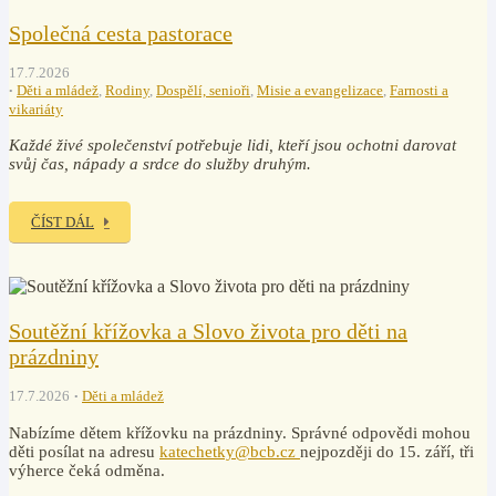
Společná cesta pastorace
17.7.2026
Děti a mládež
,
Rodiny
,
Dospělí, senioři
,
Misie a evangelizace
,
Farnosti a
vikariáty
Každé živé společenství potřebuje lidi, kteří jsou ochotni darovat
svůj čas, nápady a srdce do služby druhým.
ČÍST DÁL
Soutěžní křížovka a Slovo života pro děti na
prázdniny
17.7.2026
Děti a mládež
Nabízíme dětem křížovku na prázdniny. Správné odpovědi mohou
děti posílat na adresu
katechetky@bcb.cz
nejpozději do 15. září, tři
výherce čeká odměna.