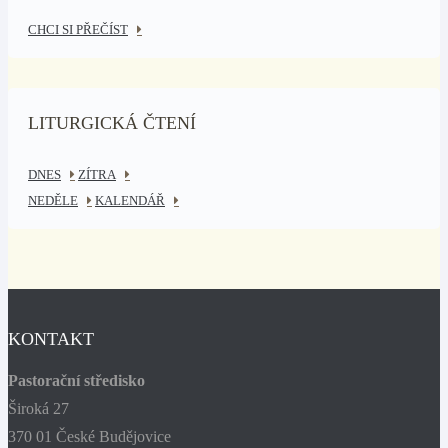
CHCI SI PŘEČÍST
LITURGICKÁ ČTENÍ
DNES
ZÍTRA
NEDĚLE
KALENDÁŘ
KONTAKT
Pastorační středisko
Široká 27
370 01 České Budějovice