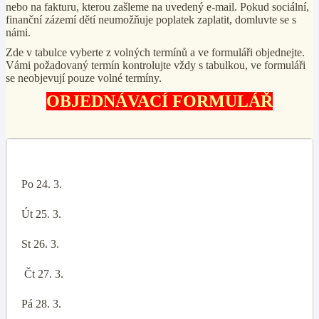
nebo na fakturu, kterou zašleme na uvedený e-mail. Pokud sociální,
finanční zázemí dětí neumožňuje poplatek zaplatit, domluvte se s
námi.
Zde v tabulce vyberte z volných termínů a ve formuláři objednejte.
Vámi požadovaný termín kontrolujte vždy s tabulkou, ve formuláři
se neobjevují pouze volné termíny.
OBJEDNÁVACÍ FORMULÁŘ
Po 24. 3.
Út 25. 3.
St 26. 3.
Čt 27. 3.
Pá 28. 3.