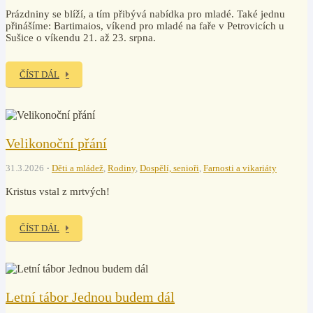
Prázdniny se blíží, a tím přibývá nabídka pro mladé. Také jednu
přinášíme: Bartimaios, víkend pro mladé na faře v Petrovicích u
Sušice o víkendu 21. až 23. srpna.
ČÍST DÁL
Velikonoční přání
31.3.2026
Děti a mládež
,
Rodiny
,
Dospělí, senioři
,
Farnosti a vikariáty
Kristus vstal z mrtvých!
ČÍST DÁL
Letní tábor Jednou budem dál