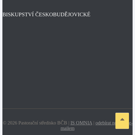
BISKUPSTVÍ ČESKOBUDĚJOVICKÉ
© 2026 Pastorační středisko BČB |
IS OMNIA
|
odebírat novinky e-
mailem