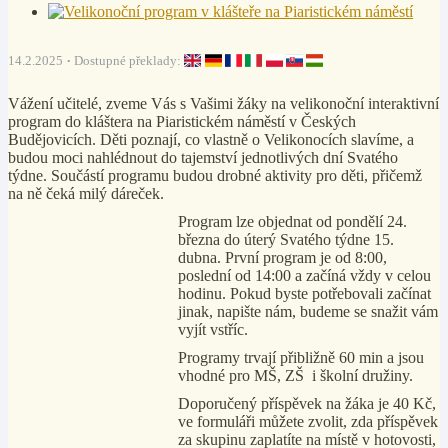
14.2.2025
Dostupné překlady:
Vážení učitelé, zveme Vás s Vašimi žáky na velikonoční interaktivní
program do kláštera na Piaristickém náměstí v Českých
Budějovicích. Děti poznají, co vlastně o Velikonocích slavíme, a
budou moci nahlédnout do tajemství jednotlivých dní Svatého
týdne. Součástí programu budou drobné aktivity pro děti, přičemž
na ně čeká milý dáreček.
Program lze objednat od pondělí 24.
března do úterý Svatého týdne 15.
dubna. První program je od 8:00,
poslední od 14:00 a začíná vždy v celou
hodinu. Pokud byste potřebovali začínat
jinak, napište nám, budeme se snažit vám
vyjít vstříc.
Programy trvají přibližně 60 min a jsou
vhodné pro MŠ, ZŠ i školní družiny.
Doporučený příspěvek na žáka je 40 Kč,
ve formuláři můžete zvolit, zda příspěvek
za skupinu zaplatíte na místě v hotovosti,