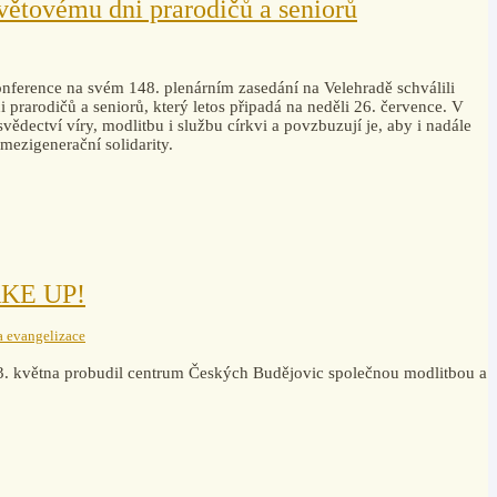
světovému dni prarodičů a seniorů
ference na svém 148. plenárním zasedání na Velehradě schválili
 prarodičů a seniorů, který letos připadá na neděli 26. července. V
 svědectví víry, modlitbu i službu církvi a povzbuzují je, aby i nadále
a mezigenerační solidarity.
WAKE UP!
a evangelizace
3. května probudil centrum Českých Budějovic společnou modlitbou a