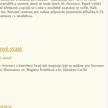
rarodičů a seniorů, který se bude slavit 26. července. Papež vybízí
tní křehkosti a spojili se s ním v modlitbě za pokoj ve světě. Naši
 list. Národní centrum pro rodinu připravilo pastorační příručku k VI.
seniory i s modlitbou.
ové svaté
í, senioři
 červenci a katechezi Svatí nás inspirují, kde se můžete pro červenec
bl. Hroznatou, sv. Brigitou Švédskou a bl. Zdenkou Cecílií
orace