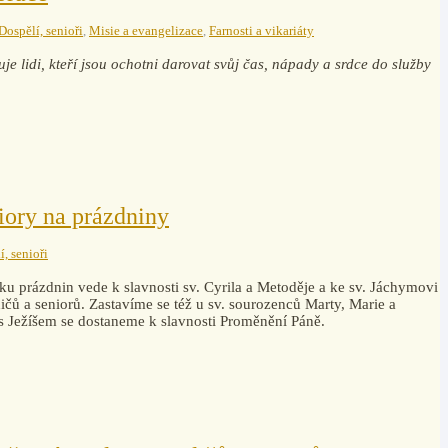
Dospělí, senioři
,
Misie a evangelizace
,
Farnosti a vikariáty
je lidi, kteří jsou ochotni darovat svůj čas, nápady a srdce do služby
iory na prázdniny
í, senioři
ku prázdnin vede k slavnosti sv. Cyrila a Metoděje a ke sv. Jáchymovi
čů a seniorů. Zastavíme se též u sv. sourozenců Marty, Marie a
 s Ježíšem se dostaneme k slavnosti Proměnění Páně.