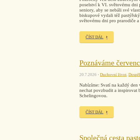
poselství k VI. světovému dni p
seniory, aby se nebáli své vlas
biskupové vydali též pastýřský
světovému dni pro prarodiče a 
ČÍST DÁL
Poznáváme červenc
20.7.2026
Duchovní život
,
Dospěl
Nabízíme: Svatí na každý den v
nechat povzbudit a inspirovat 
Schelingovou.
ČÍST DÁL
Společná cesta past