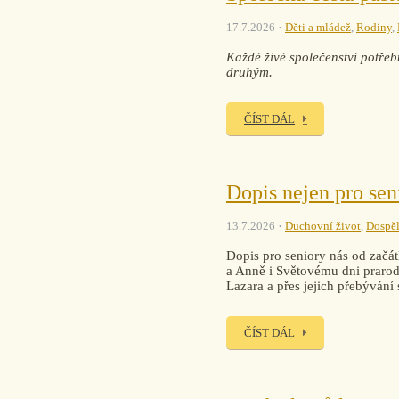
17.7.2026
Děti a mládež
,
Rodiny
,
Každé živé společenství potřebu
druhým.
ČÍST DÁL
Dopis nejen pro sen
13.7.2026
Duchovní život
,
Dospěl
Dopis pro seniory nás od začát
a Anně i Světovému dni prarodi
Lazara a přes jejich přebývání
ČÍST DÁL