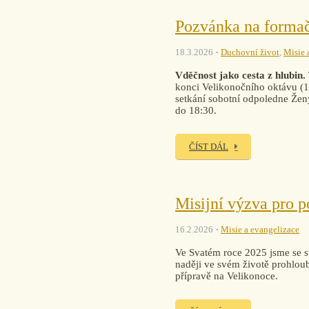
Pozvánka na formač
18.3.2026
Duchovní život
,
Misie 
Vděčnost jako cesta z hlubin.
konci Velikonočního oktávu (10
setkání sobotní odpoledne Ženy 
do 18:30.
ČÍST DÁL
Misijní výzva pro po
16.2.2026
Misie a evangelizace
Ve Svatém roce 2025 jsme se st
naději ve svém životě prohloubi
přípravě na Velikonoce.