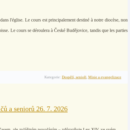
dans l'église. Le cours est principalement destiné à notre diocèse, non
isse. Le cours se déroulera à České Budějovice, tandis que les parties
Kategorie:
Dospělí, senioři
,
Misie a evangelizace
čů a seniorů 26. 7. 2026
časem, ale zvláštním povoláním – zdůrazňuje Lev XIV. ve svém