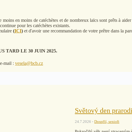
e moins en moins de catéchètes et de nombreux laïcs sont prêts à aider 
ntinue pour les catéchètes existants.
mulaire
(
ICI
)
et d'avoir une recommandation de votre prêtre dans la paro
TARD LE 30 JUIN 2025.
e-mail :
vesela@bcb.cz
Světový den prarodi
24.7.2026
Dospělí, senioři
Pokročilý věk není ztraceným 