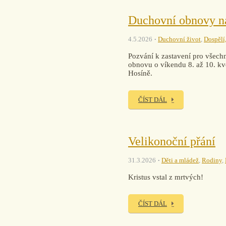
Duchovní obnovy n
4.5.2026
Duchovní život
,
Dospělí,
Pozvání k zastavení pro všechn
obnovu o víkendu 8. až 10. kvě
Hosíně.
ČÍST DÁL
Velikonoční přání
31.3.2026
Děti a mládež
,
Rodiny
,
Kristus vstal z mrtvých!
ČÍST DÁL