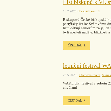
List biskupů k VI. 
13.7.2026
Dospělí, senioři
Biskupové České biskupské kon
pastýřský list ke Světovému dni
listu děkují seniorům za jejich
byli nositeli naděje, blízkosti 
ČÍST DÁL
letniční festival 
26.5.2026
Duchovní život
,
Misie 
WAKE UP! festival v sobotu 2
chválami
ČÍST DÁL