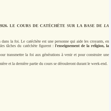
026.
LE COURS DE CATÉCHÈTE
SUR LA BASE DE
LA
n dans la foi. Le catéchète est une personne qui aide les croyants, en
ales tâches du catéchète figurent :
l'enseignement de la religion,
la
our transmettre la foi aux générations à venir et pour construire une
ière et la dernière partie du cours se dérouleront durant le week-end.