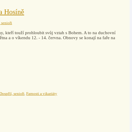
a Hosíně
 senioři
y, kteří touží prohloubit svůj vztah s Bohem. A to na duchovní
tna a o víkendu 12. - 14. června. Obnovy se konají na faře na
Dospělí, senioři
,
Farnosti a vikariáty