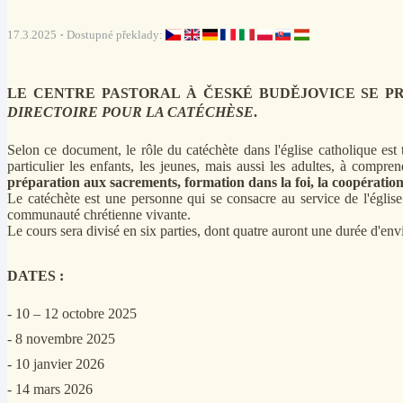
17.3.2025
Dostupné překlady:
LE CENTRE PASTORAL À ČESKÉ BUDĚJOVICE SE PR
DIRECTOIRE POUR LA CATÉCHÈSE
.
Selon ce document, le rôle du catéchète dans l'église catholique est 
particulier les enfants, les jeunes, mais aussi les adultes, à compr
préparation aux sacrements,
f
ormation dans la foi, la coopération
Le catéchète est une personne qui se consacre au service de l'église
communauté chrétienne vivante.
Le cours sera divisé en six parties, dont quatre auront une durée d'en
DATES :
- 10 – 12 octobre 2025
- 8 novembre 2025
- 10 janvier 2026
- 14 mars 2026