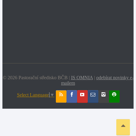
© 2026 Pastorační středisko BČB |
IS OMNIA
|
odebírat novinky e-
mailem
Select Language
▼