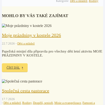
Kategorie:
Děti a mládež
,
Rodiny
MOHLO BY VÁS TAKÉ ZAJÍMAT
Moje prázdniny v kostele 2026
22.7.2026
Děti a mládež
Papežská misijní díla připravila pro všechny děti letní aktivitu MOJE
PRÁZDNINY V KOSTELE.
ČÍST DÁL
Společná cesta pastorace
17.7.2026
Děti a mládež
,
Rodiny
,
Dospělí, senioři
,
Misie a evangelizace
,
Farnosti a