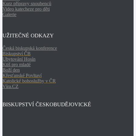
Kurz přípravy snoubenců
Video katecheze pro děti
Galerie
UŽITEČNÉ ODKAZY
Česká biskupská konference
Biskupství ČB
Ubytování Hosín
Ktiš pro mladé
Boží den
Křesťanské Povltaví
Katolické bohoslužby v ČR
Víra.CZ
BISKUPSTVÍ ČESKOBUDĚJOVICKÉ