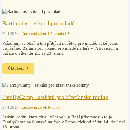
Bartimaios - víkend pro mladé
27.4.2026
Duchovní život
,
Děti a mládež
Prázdniny se blíží, a tím přibývá nabídka pro mladé. Také jednu
přinášíme: Bartimaios, víkend pro mladé na faře v Petrovicích u
Sušice o víkendu 21. až 23. srpna.
ČÍST DÁL
FamilyCamp - setkání pro křesťanské rodiny
27.4.2026
Duchovní život
,
Rodiny
Setkání rodin, které chtějí být spolu v Boží přítomnost - to je
FamilyCamp na Šumavě na faře v Petrovicích od pátku 14. do úterý
18. srpna.