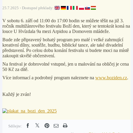
25.7.2025
Dostupné překlady:
V sobotu 6. září od 11:00 do 17:00 hodin se můžete těšit na již 3.
ročník multižánrového festivalu Boží den, který se tentokrát koná na
louce U Hvízdala 9a mezi Arpidou a Domovem mládeže
.
Bude zde připravený bohatý program pro malé i velké zahrnující
kreativní dílny, soutěže, hudbu, biblické tance, ale také divadelní
představení. Po celou dobu konání festivalu si budete moci na místě
zakoupit skvělé občerstvení.
Na festival je dobrovolné vstupné, jen u malování na obličej je cena
50 Kč za dítě.
Více informací a podrobný program naleznete na
www.boziden.cz
.
Každý je zván!
Sdílejte: