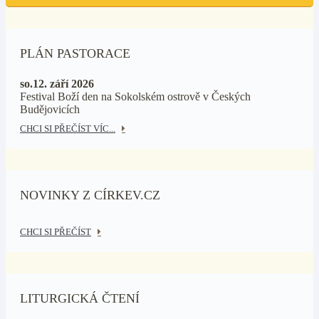
PLÁN PASTORACE
so.12. září 2026
Festival Boží den na Sokolském ostrově v Českých
Budějovicích
CHCI SI PŘEČÍST VÍC...
NOVINKY Z CÍRKEV.CZ
CHCI SI PŘEČÍST
LITURGICKÁ ČTENÍ