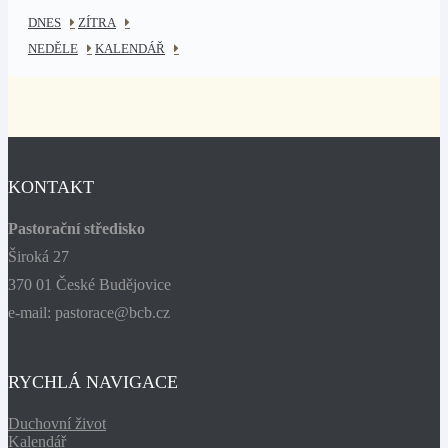
DNES
ZÍTRA
NEDĚLE
KALENDÁŘ
KONTAKT
Pastorační středisko
Široká 27
370 01 České Budějovice
e-mail: pastorace@bcb.cz
RYCHLÁ NAVIGACE
Duchovní život
Kalendář