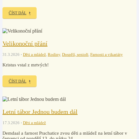
ČÍST DÁL
Velikonoční přání
31.3.2026
Děti a mládež
,
Rodiny
,
Dospělí, senioři
,
Farnosti a vikariáty
Kristus vstal z mrtvých!
ČÍST DÁL
Letní tábor Jednou budem dál
17.3.2026
Děti a mládež
Demdaal a farnost Prachatice zvou děti a mládež na letní tábor v
červenci od pondělí 13. do pátku 24.