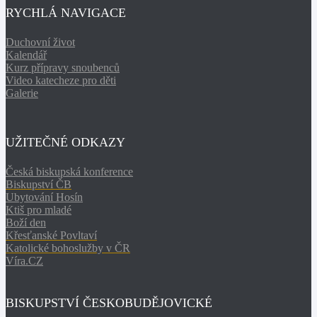
RYCHLÁ NAVIGACE
Duchovní život
Kalendář
Kurz přípravy snoubenců
Video katecheze pro děti
Galerie
UŽITEČNÉ ODKAZY
Česká biskupská konference
Biskupství ČB
Ubytování Hosín
Ktiš pro mladé
Boží den
Křesťanské Povltaví
Katolické bohoslužby v ČR
Víra.CZ
BISKUPSTVÍ ČESKOBUDĚJOVICKÉ