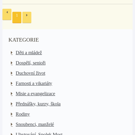
1
KATEGORIE
Děti a mládež
Dospělí, senioři
Duchovní život
Farnosti a vikariáty
Misie a evangelizace
Přednášky, kurzy, škola
Rodiny
Snoubenci, manželé
Ubytování, Spolek Most