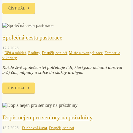
ČÍST DÁL
Společná cesta pastorace
17.7.2026
Děti a mládež
,
Rodiny
,
Dospělí, senioři
,
Misie a evangelizace
,
Farnosti a
vikariáty
Každé živé společenství potřebuje lidi, kteří jsou ochotni darovat
svůj čas, nápady a srdce do služby druhým.
ČÍST DÁL
Dopis nejen pro seniory na prázdniny
13.7.2026
Duchovní život
,
Dospělí, senioři