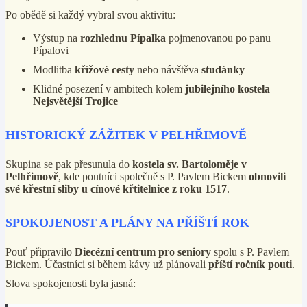
Po obědě si každý vybral svou aktivitu:
Výstup na
rozhlednu Pípalka
pojmenovanou po panu
Pípalovi
Modlitba
křížové cesty
nebo návštěva
studánky
Klidné posezení v ambitech kolem
jubilejního kostela
Nejsvětější Trojice
HISTORICKÝ ZÁŽITEK V PELHŘIMOVĚ
Skupina se pak přesunula do
kostela sv. Bartoloměje v
Pelhřimově
, kde poutníci společně s P. Pavlem Bickem
obnovili
své křestní sliby u cínové křtitelnice z roku 1517
.
SPOKOJENOST A PLÁNY NA PŘÍŠTÍ ROK
Pouť připravilo
Diecézní centrum pro seniory
spolu s P. Pavlem
Bickem. Účastníci si během kávy už plánovali
příští ročník pouti
.
Slova spokojenosti byla jasná: