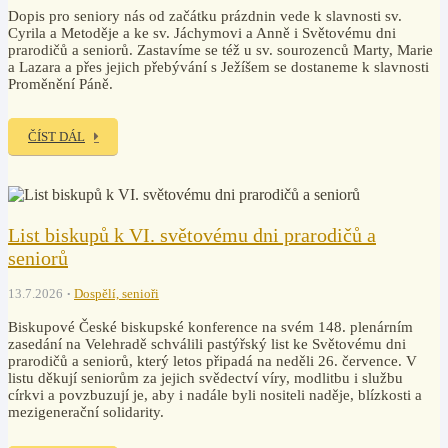
Dopis pro seniory nás od začátku prázdnin vede k slavnosti sv.
Cyrila a Metoděje a ke sv. Jáchymovi a Anně i Světovému dni
prarodičů a seniorů. Zastavíme se též u sv. sourozenců Marty, Marie
a Lazara a přes jejich přebývání s Ježíšem se dostaneme k slavnosti
Proměnění Páně.
ČÍST DÁL
List biskupů k VI. světovému dni prarodičů a
seniorů
13.7.2026
Dospělí, senioři
Biskupové České biskupské konference na svém 148. plenárním
zasedání na Velehradě schválili pastýřský list ke Světovému dni
prarodičů a seniorů, který letos připadá na neděli 26. července. V
listu děkují seniorům za jejich svědectví víry, modlitbu i službu
církvi a povzbuzují je, aby i nadále byli nositeli naděje, blízkosti a
mezigenerační solidarity.