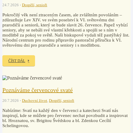
24.7.2026
Dospělí, senioři
Pokročilý věk není ztraceným časem, ale zvláštním povoláním –
zdůrazňuje Lev XIV. ve svém poselství k VI. světovému dni
prarodičů a seniorů, který se bude slavit 26. července. Papež vybízí
seniory, aby se nebáli své vlastní křehkosti a spojili se s ním v
modlitbě za pokoj ve světě. Naši biskupové vydali též pastýřský list.
Národní centrum pro rodinu připravilo pastorační příručku k VI.
světovému dni pro prarodiče a seniory i s modlitbou.
ČÍST DÁL
Poznáváme červencové svaté
20.7.2026
Duchovní život
,
Dospělí, senioři
Nabízíme: Svatí na každý den v červenci a katechezi Svatí nás
inspirují, kde se můžete pro červenec nechat povzbudit a inspirovat
bl. Hroznatou, sv. Brigitou Švédskou a bl. Zdenkou Cecílií
Schelingovou.