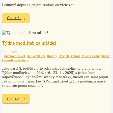
Lednový dopis nejen pro seniory otevřete zde.
ČÍST DÁL
Týdne modliteb za mládež
15.11.2025
Duchovní život
,
Děti a mládež
,
Rodiny
,
Dospělí, senioři
,
Misie a evangelizace
,
Farnosti a vikariáty
Jako pastýři, rodiče a průvodci mladých stojíte na prahu tohoto
Týdne modliteb za mládež (16.–23. 11. 2025) s jedinečnou
odpovědností: být živými svědky téže lásky, kterou jste sami přijali.
Jak připomíná papež Lev XIV., „náš život začíná poutem, a právě
skrze tato pouta rosteme“.
ČÍST DÁL