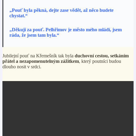
„Pouť byla pěkná, dejte zase vědět, až něco budete
chystat.“
„Děkuji za pouť. Pelhřimov je město mého mládí, jsem
ráda, že jsem tam byla.“
Jubilejní pouť na Křemešník tak byla
duchovní cestou, setkáním
přátel a nezapomenutelným zážitkem
, který poutníci budou
dlouho nosit v srdci.