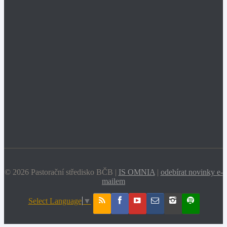
© 2026 Pastorační středisko BČB |
IS OMNIA
|
odebírat novinky e-
mailem
Select Language
▼