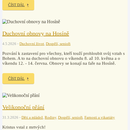
ČÍST DÁL
Duchovní obnovy na Hosíně
4.5.2026
Duchovní život
,
Dospělí, senioři
Pozvání k zastavení pro všechny, kteří touží prohloubit svůj vztah s
Bohem. A to na duchovní obnovu o víkendu 8. až 10. května a o
víkendu 12. - 14. června. Obnovy se konají na faře na Hosíně.
ČÍST DÁL
Velikonoční přání
31.3.2026
Děti a mládež
,
Rodiny
,
Dospělí, senioři
,
Farnosti a vikariáty
Kristus vstal z mrtvých!