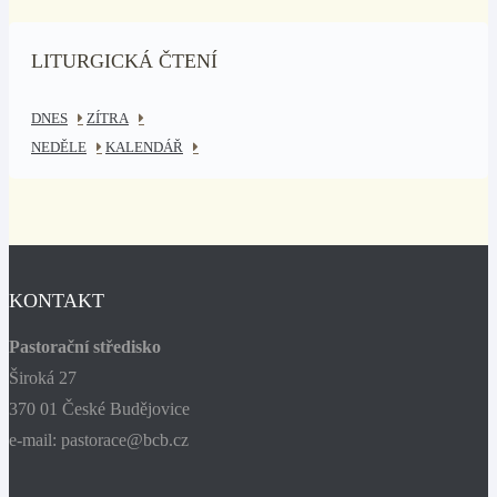
LITURGICKÁ ČTENÍ
DNES
ZÍTRA
NEDĚLE
KALENDÁŘ
KONTAKT
Pastorační středisko
Široká 27
370 01 České Budějovice
e-mail: pastorace@bcb.cz