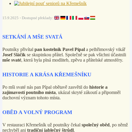
15.9.2025
Dostupné překlady:
SETKÁNÍ A MŠE SVATÁ
Poutníky přivítal
pan kostelník Pavel Pípal
a pelhřimovský vikář
Josef Sláčík
se skupinkou přátel. Společně se pak všichni účastnili
mše svaté
, která byla plná modliteb, zpěvu a přátelské atmosféry.
HISTORIE A KRÁSA KŘEMEŠNÍKU
Po mši svaté nás pan Pípal obětavě zasvětil do
historie a
zajímavostí poutního místa
, ukázal skryté zákoutí a připomněl
duchovní význam tohoto místa.
OBĚD A VOLNÝ PROGRAM
V restauraci Křemešník už poutníky čekal
společný oběd
, po němž
nechyběl ani
tradiční jablečný štrůdl
.