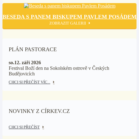
BESEDA S PANEM BISKUPEM PAVLEM POSÁDEM
ZOBRAZIT GALERII
PLÁN PASTORACE
so.12. září 2026
Festival Boží den na Sokolském ostrově v Českých
Budějovicích
CHCI SI PŘEČÍST VÍC...
NOVINKY Z CÍRKEV.CZ
CHCI SI PŘEČÍST