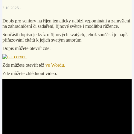
3.10.2025
Dopis pro seniory na říjen tematicky nabízí vzpomínání a zamyšlení
na zahradničení či sadaření, říjnové světce i modlitbu růžence.
Součástí dopisu je kvíz o říjnových svatých, jehož součástí je např.
přiřazování citátů k jejich svatým autorům.
Dopis můžete otevřít zde:
Zde můžete otevřít též
ve Wordu.
Zde můžete zhlédnout video.