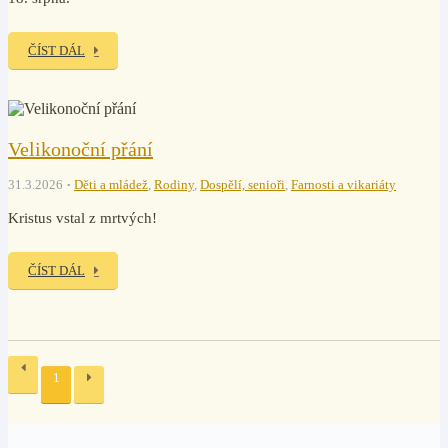
ČÍST DÁL
Velikonoční přání
31.3.2026
Děti a mládež
,
Rodiny
,
Dospělí, senioři
,
Farnosti a vikariáty
Kristus vstal z mrtvých!
ČÍST DÁL
1