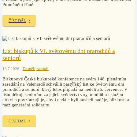
Proměnění Páně.
ČÍST DÁL
List biskupů k VI. světovému dni prarodičů a
seniorů
13.7.2026
Dospělí, senioři
Biskupové České biskupské konference na svém 148. plenárním
zasedání na Velehradě schválili pastýřský list ke Světovému dni
prarodičů a seniorů, který letos připadá na neděli 26. července. V
listu děkují seniorům za jejich svědectví víry, modlitbu i službu
církvi a povzbuzují je, aby i nadále byli nositeli naděje, blízkosti a
mezigenerační solidarity.
ČÍST DÁL