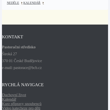
NEDĚLE
KALENDÁŘ
KONTAKT
Pastorační středisko
Široká 27
370 01 České Budějovice
e-mail: pastorace@bcb.cz
RYCHLÁ NAVIGACE
Duchovní život
Kalendář
Kurz přípravy snoubenců
Video katecheze pro děti