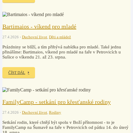
Bartimaios - víkend pro mladé
27.4.2026
Duchovní život
,
Děti a mládež
Prázdniny se blíží, a tím přibývá nabídka pro mladé. Také jednu
přinášíme: Bartimaios, víkend pro mladé na faře v Petrovicích u
Sušice o víkendu 21. až 23. srpna.
ČÍST DÁL
FamilyCamp - setkání pro křesťanské rodiny
27.4.2026
Duchovní život
,
Rodiny
Setkání rodin, které chtějí být spolu v Boží přítomnost - to je
FamilyCamp na Šumavě na faře v Petrovicích od pátku 14. do úterý
18. srpna.