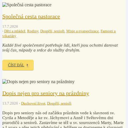
Společná cesta pastorace
17.7.2026
Děti a mládež
,
Rodiny
,
Dospělí, senioři
,
Misie a evangelizace
,
Farnosti a
vikariáty
Každé živé společenství potřebuje lidi, kteří jsou ochotni darovat
svůj čas, nápady a srdce do služby druhým.
ČÍST DÁL
Dopis nejen pro seniory na prázdniny
13.7.2026
Duchovní život
,
Dospělí, senioři
Dopis pro seniory nás od začátku prázdnin vede k slavnosti sv.
Cyrila a Metoděje a ke sv. Jáchymovi a Anně i Světovému dni
prarodičů a seniorů. Zastavíme se též u sv. sourozenců Marty, Marie
a Lazara a přes jejich přebývání s Ježíšem se dostaneme k slavnosti