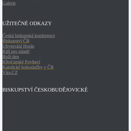
Galerie
UŽITEČNÉ ODKAZY
Česká biskupská konference
Biskupství ČB
Ubytování Hosín
Ktiš pro mladé
Boží den
Křesťanské Povltaví
Katolické bohoslužby v ČR
Víra.CZ
BISKUPSTVÍ ČESKOBUDĚJOVICKÉ