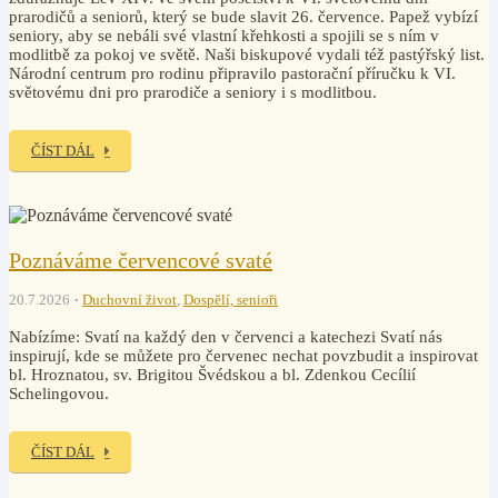
prarodičů a seniorů, který se bude slavit 26. července. Papež vybízí
seniory, aby se nebáli své vlastní křehkosti a spojili se s ním v
modlitbě za pokoj ve světě. Naši biskupové vydali též pastýřský list.
Národní centrum pro rodinu připravilo pastorační příručku k VI.
světovému dni pro prarodiče a seniory i s modlitbou.
ČÍST DÁL
Poznáváme červencové svaté
20.7.2026
Duchovní život
,
Dospělí, senioři
Nabízíme: Svatí na každý den v červenci a katechezi Svatí nás
inspirují, kde se můžete pro červenec nechat povzbudit a inspirovat
bl. Hroznatou, sv. Brigitou Švédskou a bl. Zdenkou Cecílií
Schelingovou.
ČÍST DÁL