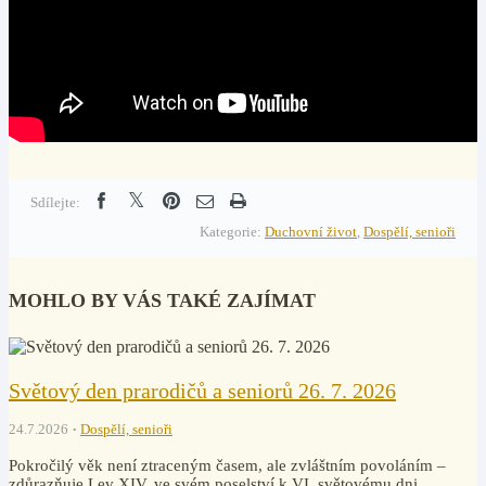
Sdílejte:
Kategorie:
Duchovní život
,
Dospělí, senioři
MOHLO BY VÁS TAKÉ ZAJÍMAT
Světový den prarodičů a seniorů 26. 7. 2026
24.7.2026
Dospělí, senioři
Pokročilý věk není ztraceným časem, ale zvláštním povoláním –
zdůrazňuje Lev XIV. ve svém poselství k VI. světovému dni