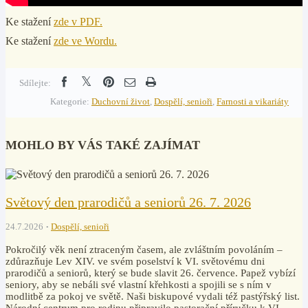
Ke stažení
zde v PDF.
Ke stažení
zde ve Wordu.
Sdílejte:
Kategorie:
Duchovní život
,
Dospělí, senioři
,
Farnosti a vikariáty
MOHLO BY VÁS TAKÉ ZAJÍMAT
Světový den prarodičů a seniorů 26. 7. 2026
24.7.2026
Dospělí, senioři
Pokročilý věk není ztraceným časem, ale zvláštním povoláním –
zdůrazňuje Lev XIV. ve svém poselství k VI. světovému dni
prarodičů a seniorů, který se bude slavit 26. července. Papež vybízí
seniory, aby se nebáli své vlastní křehkosti a spojili se s ním v
modlitbě za pokoj ve světě. Naši biskupové vydali též pastýřský list.