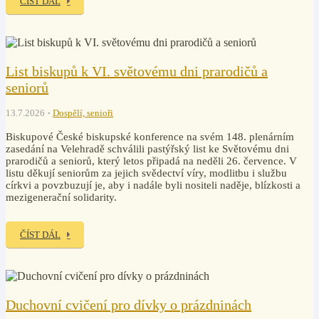
ČÍST DÁL
List biskupů k VI. světovému dni prarodičů a
seniorů
13.7.2026
Dospělí, senioři
Biskupové České biskupské konference na svém 148. plenárním
zasedání na Velehradě schválili pastýřský list ke Světovému dni
prarodičů a seniorů, který letos připadá na neděli 26. července. V
listu děkují seniorům za jejich svědectví víry, modlitbu i službu
církvi a povzbuzují je, aby i nadále byli nositeli naděje, blízkosti a
mezigenerační solidarity.
ČÍST DÁL
Duchovní cvičení pro dívky o prázdninách