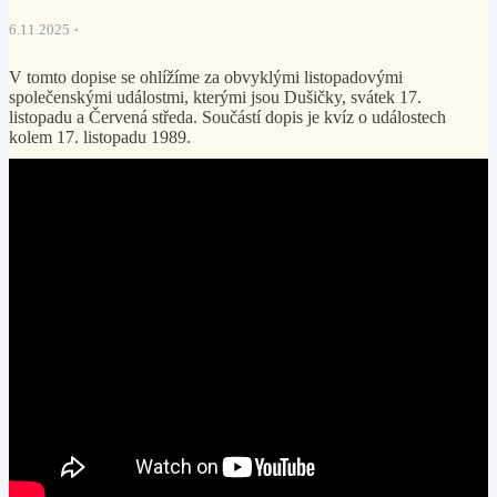
6.11.2025
V tomto dopise se ohlížíme za obvyklými listopadovými
společenskými událostmi, kterými jsou Dušičky, svátek 17.
listopadu a Červená středa. Součástí dopis je kvíz o událostech
kolem 17. listopadu 1989.