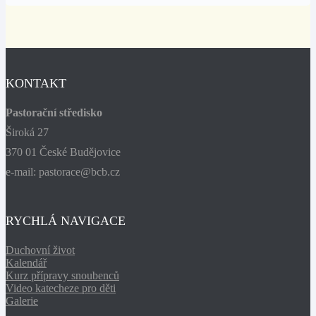
KONTAKT
Pastorační středisko
Široká 27
370 01 České Budějovice
e-mail: pastorace@bcb.cz
RYCHLÁ NAVIGACE
Duchovní život
Kalendář
Kurz přípravy snoubenců
Video katecheze pro děti
Galerie