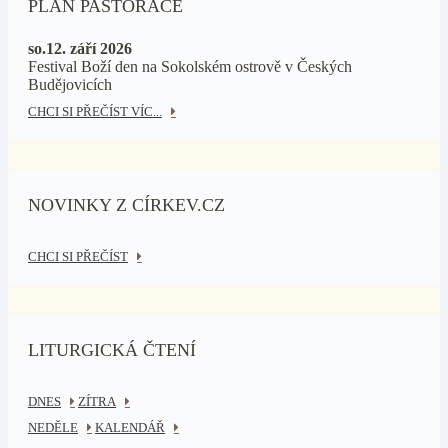
PLÁN PASTORACE
so.12. září 2026
Festival Boží den na Sokolském ostrově v Českých
Budějovicích
CHCI SI PŘEČÍST VÍC...
NOVINKY Z CÍRKEV.CZ
CHCI SI PŘEČÍST
LITURGICKÁ ČTENÍ
DNES
ZÍTRA
NEDĚLE
KALENDÁŘ