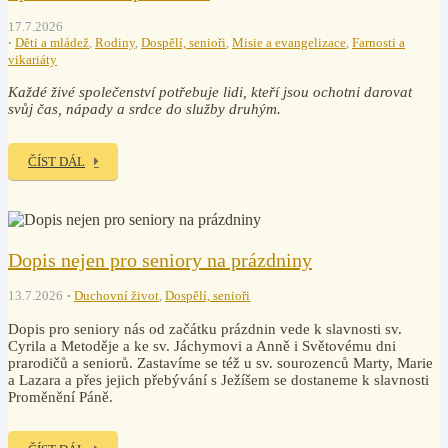
17.7.2026
Děti a mládež
,
Rodiny
,
Dospělí, senioři
,
Misie a evangelizace
,
Farnosti a
vikariáty
Každé živé společenství potřebuje lidi, kteří jsou ochotni darovat
svůj čas, nápady a srdce do služby druhým.
ČÍST DÁL
Dopis nejen pro seniory na prázdniny
13.7.2026
Duchovní život
,
Dospělí, senioři
Dopis pro seniory nás od začátku prázdnin vede k slavnosti sv.
Cyrila a Metoděje a ke sv. Jáchymovi a Anně i Světovému dni
prarodičů a seniorů. Zastavíme se též u sv. sourozenců Marty, Marie
a Lazara a přes jejich přebývání s Ježíšem se dostaneme k slavnosti
Proměnění Páně.