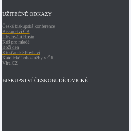
UŽITEČNÉ ODKAZY
Česká biskupská konference
Biskupství ČB
Ubytování Hosín
Ktiš pro mladé
Boží den
Křesťanské Povltaví
Katolické bohoslužby v ČR
Víra.CZ
BISKUPSTVÍ ČESKOBUDĚJOVICKÉ