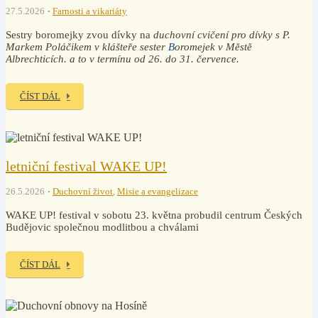
27.5.2026
Farnosti a vikariáty
Sestry boromejky zvou dívky na
duchovní cvičení pro dívky
s P.
Markem Poláčikem v klášteře sester
B
oromejek v Městě
Albrechticích. a to v termínu od 26. do 31. července.
ČÍST DÁL
letniční festival WAKE UP!
26.5.2026
Duchovní život
,
Misie a evangelizace
WAKE UP! festival v sobotu 23. května probudil centrum Českých
Budějovic společnou modlitbou a chválami
ČÍST DÁL