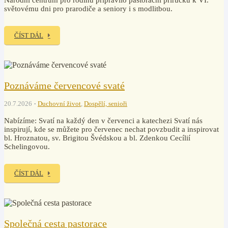
Národní centrum pro rodinu připravilo pastorační příručku k VI.
světovému dni pro prarodiče a seniory i s modlitbou.
ČÍST DÁL
Poznáváme červencové svaté
20.7.2026
Duchovní život
,
Dospělí, senioři
Nabízíme: Svatí na každý den v červenci a katechezi Svatí nás
inspirují, kde se můžete pro červenec nechat povzbudit a inspirovat
bl. Hroznatou, sv. Brigitou Švédskou a bl. Zdenkou Cecílií
Schelingovou.
ČÍST DÁL
Společná cesta pastorace