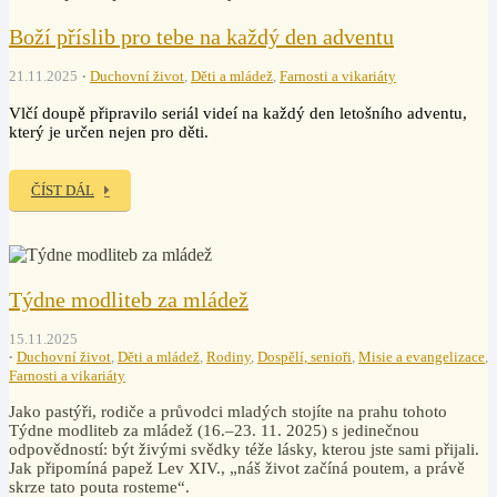
Boží příslib pro tebe na každý den adventu
21.11.2025
Duchovní život
,
Děti a mládež
,
Farnosti a vikariáty
Vlčí doupě připravilo seriál videí na každý den letošního adventu,
který je určen nejen pro děti.
ČÍST DÁL
Týdne modliteb za mládež
15.11.2025
Duchovní život
,
Děti a mládež
,
Rodiny
,
Dospělí, senioři
,
Misie a evangelizace
,
Farnosti a vikariáty
Jako pastýři, rodiče a průvodci mladých stojíte na prahu tohoto
Týdne modliteb za mládež (16.–23. 11. 2025) s jedinečnou
odpovědností: být živými svědky téže lásky, kterou jste sami přijali.
Jak připomíná papež Lev XIV., „náš život začíná poutem, a právě
skrze tato pouta rosteme“.