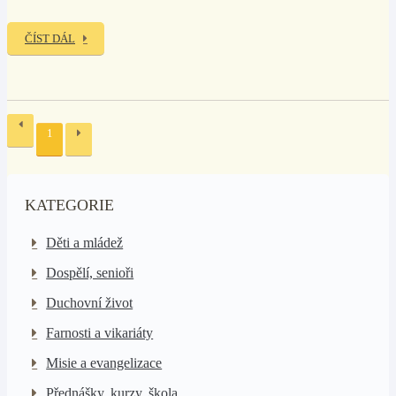
ČÍST DÁL
1
KATEGORIE
Děti a mládež
Dospělí, senioři
Duchovní život
Farnosti a vikariáty
Misie a evangelizace
Přednášky, kurzy, škola