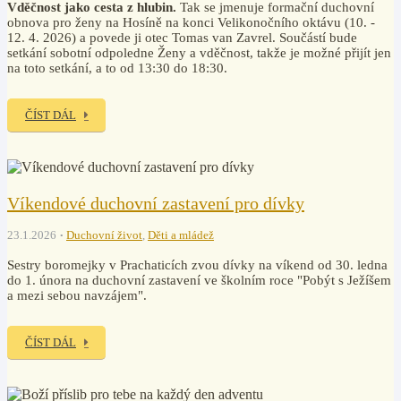
Vděčnost jako cesta z hlubin.
Tak se jmenuje formační duchovní
obnova pro ženy na Hosíně na konci Velikonočního oktávu (10. -
12. 4. 2026) a povede ji otec Tomas van Zavrel. Součástí bude
setkání sobotní odpoledne Ženy a vděčnost, takže je možné přijít jen
na toto setkání, a to od 13:30 do 18:30.
ČÍST DÁL
Víkendové duchovní zastavení pro dívky
23.1.2026
Duchovní život
,
Děti a mládež
Sestry boromejky v Prachaticích zvou dívky na víkend od 30. ledna
do 1. února na duchovní zastavení ve školním roce "Pobýt s Ježíšem
a mezi sebou navzájem".
ČÍST DÁL