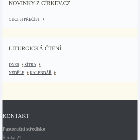
NOVINKY Z CÍRKEV.CZ
CHCI SI PŘEČÍST
LITURGICKÁ ČTENÍ
DNES
ZÍTRA
NEDĚLE
KALENDÁŘ
KONTAKT
Pastorační středisko
Široká 27