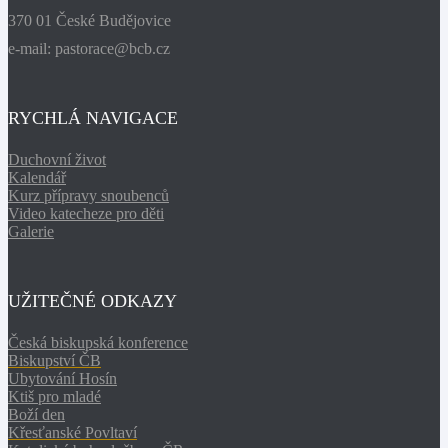
370 01 České Budějovice
e-mail: pastorace@bcb.cz
RYCHLÁ NAVIGACE
Duchovní život
Kalendář
Kurz přípravy snoubenců
Video katecheze pro děti
Galerie
UŽITEČNÉ ODKAZY
Česká biskupská konference
Biskupství ČB
Ubytování Hosín
Ktiš pro mladé
Boží den
Křesťanské Povltaví