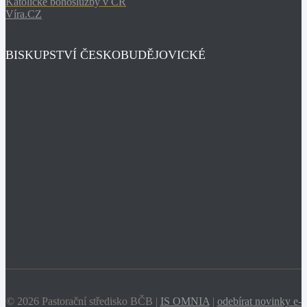
Katolické bohoslužby v ČR
Víra.CZ
BISKUPSTVÍ ČESKOBUDĚJOVICKÉ
© 2026 Pastorační středisko BČB |
IS OMNIA
|
odebírat novinky e-