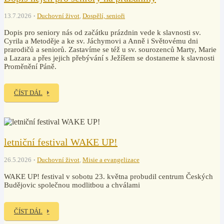
13.7.2026
Duchovní život
,
Dospělí, senioři
Dopis pro seniory nás od začátku prázdnin vede k slavnosti sv.
Cyrila a Metoděje a ke sv. Jáchymovi a Anně i Světovému dni
prarodičů a seniorů. Zastavíme se též u sv. sourozenců Marty, Marie
a Lazara a přes jejich přebývání s Ježíšem se dostaneme k slavnosti
Proměnění Páně.
ČÍST DÁL
letniční festival WAKE UP!
26.5.2026
Duchovní život
,
Misie a evangelizace
WAKE UP! festival v sobotu 23. května probudil centrum Českých
Budějovic společnou modlitbou a chválami
ČÍST DÁL