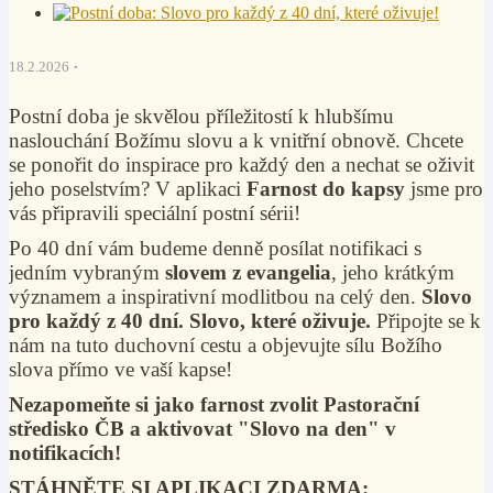
18.2.2026
Postní doba je skvělou příležitostí k hlubšímu
naslouchání Božímu slovu a k vnitřní obnově. Chcete
se ponořit do inspirace pro každý den a nechat se oživit
jeho poselstvím? V aplikaci
Farnost do kapsy
jsme pro
vás připravili speciální postní sérii!
Po 40 dní vám budeme denně posílat notifikaci s
jedním vybraným
slovem z evangelia
, jeho krátkým
významem a inspirativní modlitbou na celý den.
Slovo
pro každý z 40 dní. Slovo, které oživuje.
Připojte se k
nám na tuto duchovní cestu a objevujte sílu Božího
slova přímo ve vaší kapse!
Nezapomeňte si jako farnost zvolit Pastorační
středisko ČB a aktivovat "Slovo na den" v
notifikacích!
STÁHNĚTE SI APLIKACI ZDARMA: