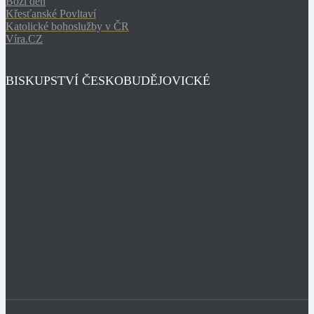
Boží den
Křesťanské Povltaví
Katolické bohoslužby v ČR
Víra.CZ
BISKUPSTVÍ ČESKOBUDĚJOVICKÉ