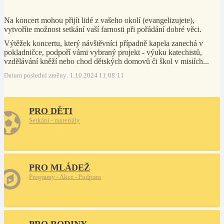
Na koncert mohou přijít lidé z vašeho okolí (evangelizujete),
vytvoříte možnost setkání vaší farnosti při pořádání dobré věci.
Výtěžek koncertu, který návštěvníci případně kapela zanechá v
pokladničce, podpoří vámi vybraný projekt - výuku katechistů,
vzdělávání kněží nebo chod dětských domovů či škol v misiích...
Datum poslední změny: 1.10.2024 11:08:11
PRO DĚTI
Setkání - materiály
PRO MLÁDEŽ
Programy - Akce - Podpora