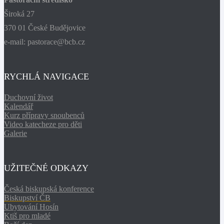
Široká 27
370 01 České Budějovice
e-mail: pastorace@bcb.cz
RYCHLÁ NAVIGACE
Duchovní život
Kalendář
Kurz přípravy snoubenců
Video katecheze pro děti
Galerie
UŽITEČNÉ ODKAZY
Česká biskupská konference
Biskupství ČB
Ubytování Hosín
Ktiš pro mladé