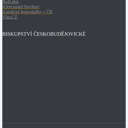
Boží den
Křesťanské Povltaví
Katolické bohoslužby v ČR
Víra.CZ
BISKUPSTVÍ ČESKOBUDĚJOVICKÉ