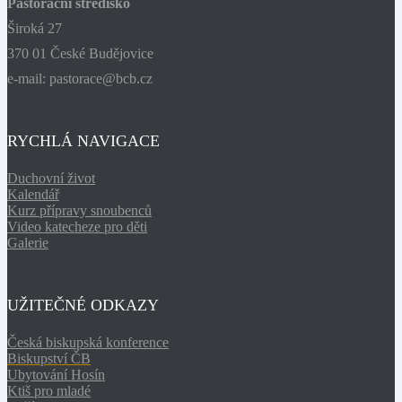
Pastorační středisko
Široká 27
370 01 České Budějovice
e-mail: pastorace@bcb.cz
RYCHLÁ NAVIGACE
Duchovní život
Kalendář
Kurz přípravy snoubenců
Video katecheze pro děti
Galerie
UŽITEČNÉ ODKAZY
Česká biskupská konference
Biskupství ČB
Ubytování Hosín
Ktiš pro mladé