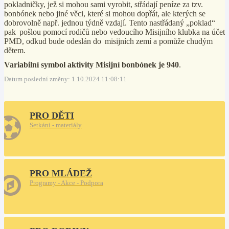
pokladničky, jež si mohou sami vyrobit, střádají peníze za tzv.
bonbónek nebo jiné věci, které si mohou dopřát, ale kterých se
dobrovolně např. jednou týdně vzdají. Tento nastřádaný „poklad“
pak pošlou pomocí rodičů nebo vedoucího Misijního klubka na účet
PMD, odkud bude odeslán do misijních zemí a pomůže chudým
dětem.
Variabilní symbol aktivity Misijní bonbónek je 940
.
Datum poslední změny: 1.10.2024 11:08:11
PRO DĚTI
Setkání - materiály
PRO MLÁDEŽ
Programy - Akce - Podpora