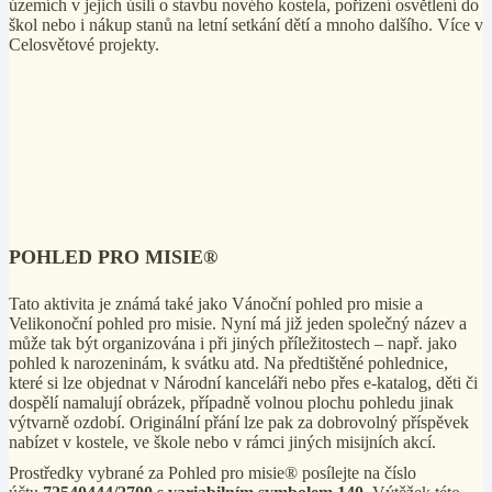
územích v jejich úsilí o stavbu nového kostela, pořízení osvětlení do
škol nebo i nákup stanů na letní setkání dětí a mnoho dalšího. Více v
Celosvětové projekty.
POHLED PRO MISIE®
Tato aktivita je známá také jako Vánoční pohled pro misie a
Velikonoční pohled pro misie. Nyní má již jeden společný název a
může tak být organizována i při jiných příležitostech – např. jako
pohled k narozeninám, k svátku atd. Na předtištěné pohlednice,
které si lze objednat v Národní kanceláři nebo přes e-katalog, děti či
dospělí namalují obrázek, případně volnou plochu pohledu jinak
výtvarně ozdobí. Originální přání lze pak za dobrovolný příspěvek
nabízet v kostele, ve škole nebo v rámci jiných misijních akcí.
Prostředky vybrané za Pohled pro misie® posílejte na číslo