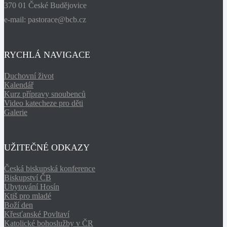
370 01 České Budějovice
e-mail: pastorace@bcb.cz
RYCHLÁ NAVIGACE
Duchovní život
Kalendář
Kurz přípravy snoubenců
Video katecheze pro děti
Galerie
UŽITEČNÉ ODKAZY
Česká biskupská konference
Biskupství ČB
Ubytování Hosín
Ktiš pro mladé
Boží den
Křesťanské Povltaví
Katolické bohoslužby v ČR