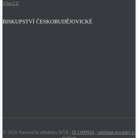
Víra.CZ
BISKUPSTVÍ ČESKOBUDĚJOVICKÉ
© 2026 Pastorační středisko BČB |
IS OMNIA
|
odebírat novinky e-
mailem