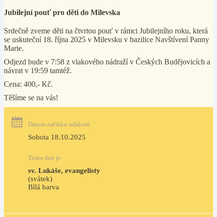
Jubilejní pouť pro děti do Milevska
Srdečně zveme děti na čtvrtou pouť v rámci Jubilejního roku, která
se uskuteční 18. října 2025 v Milevsku v bazilice Navštívení Panny
Marie.
Odjezd bude v 7:58 z vlakového nádraží v Českých Budějovicích a
návrat v 19:59 tamtéž.
Cena: 400,- Kč.
Těšíme se na vás!
Datum začátku události
Sobota 18.10.2025
Tento den je:
sv. Lukáše, evangelisty
(svátek)
Bílá barva                                                                            