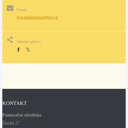
E-mail
eva.halackova@bcb.cz
Sdílejte událost
KONTAKT
Pastorační středisko
Široká 27