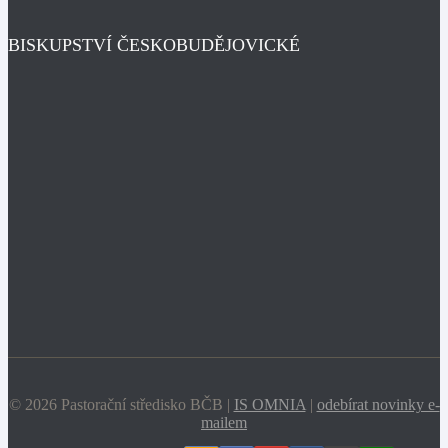
BISKUPSTVÍ ČESKOBUDĚJOVICKÉ
© 2026 Pastorační středisko BČB |
IS OMNIA
|
odebírat novinky e-
mailem