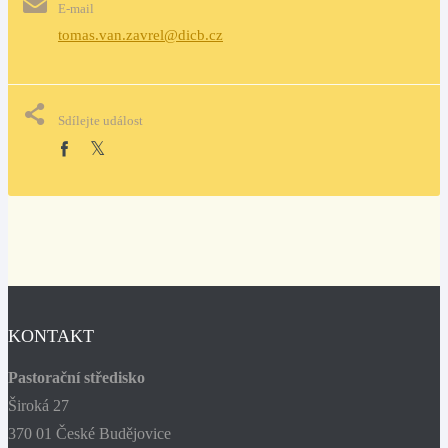
E-mail
tomas.van.zavrel@dicb.cz
Sdílejte událost
KONTAKT
Pastorační středisko
Široká 27
370 01 České Budějovice