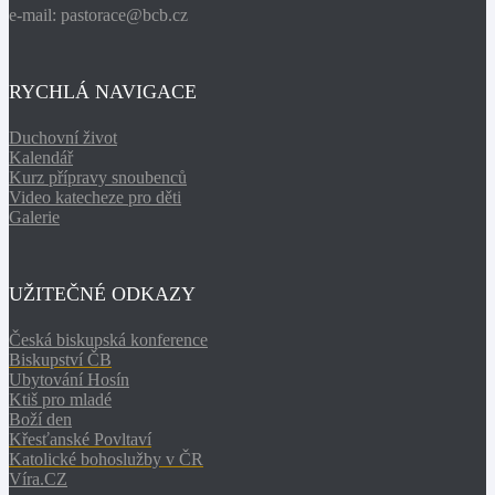
e-mail: pastorace@bcb.cz
RYCHLÁ NAVIGACE
Duchovní život
Kalendář
Kurz přípravy snoubenců
Video katecheze pro děti
Galerie
UŽITEČNÉ ODKAZY
Česká biskupská konference
Biskupství ČB
Ubytování Hosín
Ktiš pro mladé
Boží den
Křesťanské Povltaví
Katolické bohoslužby v ČR
Víra.CZ