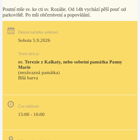
Poutní mše sv. ke cti sv. Rozálie. Od 14h vychází pěší pouť od
parkoviště. Po mši občerstvení a popovídání.
Datum začátku události
Sobota 5.9.2026
Tento den je:
sv. Terezie z Kalkaty, nebo sobotní památka Panny 
Marie
(nezávazná památka)
Bílá barva                                                                            
Čas události
15:00 - 16:00