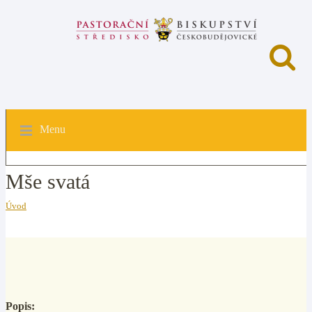
Menu
Mše svatá
Úvod
Popis: