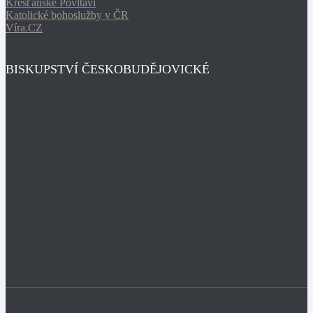
Křesťanské Povltaví
Katolické bohoslužby v ČR
Víra.CZ
BISKUPSTVÍ ČESKOBUDĚJOVICKÉ