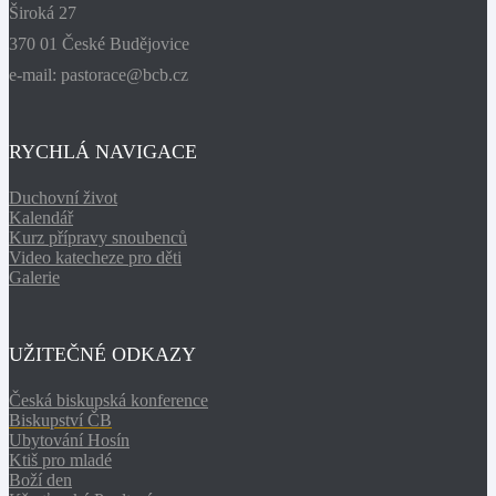
Široká 27
370 01 České Budějovice
e-mail: pastorace@bcb.cz
RYCHLÁ NAVIGACE
Duchovní život
Kalendář
Kurz přípravy snoubenců
Video katecheze pro děti
Galerie
UŽITEČNÉ ODKAZY
Česká biskupská konference
Biskupství ČB
Ubytování Hosín
Ktiš pro mladé
Boží den