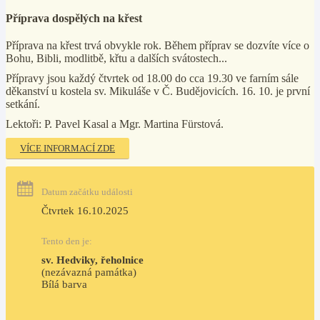
Příprava dospělých na křest
Příprava na křest trvá obvykle rok. Během příprav se dozvíte více o
Bohu, Bibli, modlitbě, křtu a dalších svátostech...
Přípravy jsou každý čtvrtek od 18.00 do cca 19.30 ve farním sále
děkanství u kostela sv. Mikuláše v Č. Budějovicích. 16. 10. je první
setkání.
Lektoři: P. Pavel Kasal a Mgr. Martina Fürstová.
VÍCE INFORMACÍ ZDE
Datum začátku události
Čtvrtek 16.10.2025
Tento den je:
sv. Hedviky, řeholnice
(nezávazná památka)
Bílá barva                                                                            