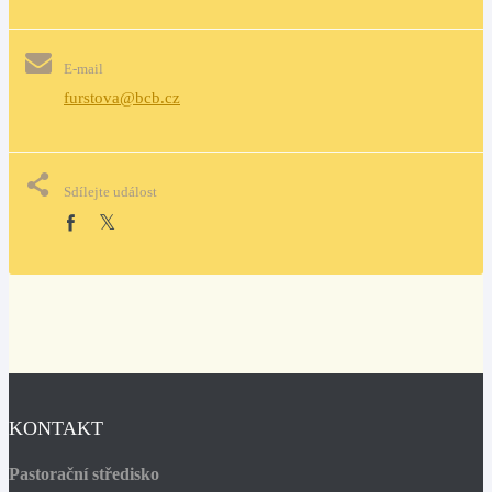
E-mail
furstova@bcb.cz
Sdílejte událost
KONTAKT
Pastorační středisko