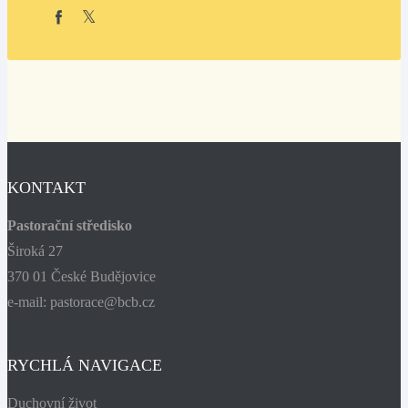
KONTAKT
Pastorační středisko
Široká 27
370 01 České Budějovice
e-mail: pastorace@bcb.cz
RYCHLÁ NAVIGACE
Duchovní život