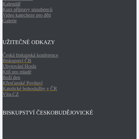
Kalendář
Kurz přípravy snoubenců
Video katecheze pro děti
Galerie
UŽITEČNÉ ODKAZY
Česká biskupská konference
Biskupství ČB
Ubytování Hosín
Ktiš pro mladé
Boží den
Křesťanské Povltaví
Katolické bohoslužby v ČR
Víra.CZ
BISKUPSTVÍ ČESKOBUDĚJOVICKÉ