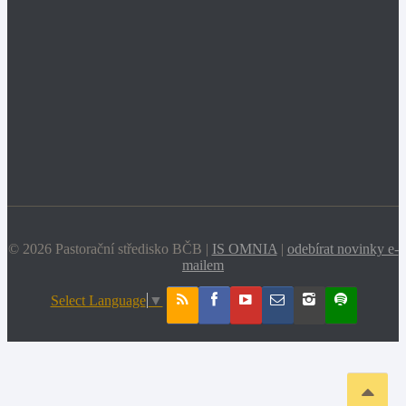
© 2026 Pastorační středisko BČB |
IS OMNIA
|
odebírat novinky e-
mailem
Select Language
▼