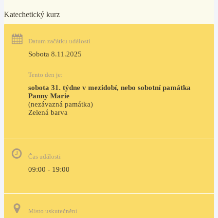
Katechetický kurz
Datum začátku události
Sobota 8.11.2025
Tento den je:
sobota 31. týdne v mezidobí, nebo sobotní památka 
Panny Marie
(nezávazná památka)
Zelená barva                                                                        
Čas události
09:00 - 19:00
Místo uskutečnění